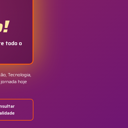
o!
e todo o
ão, Tecnologia,
 jornada hoje
nsultar
alidade