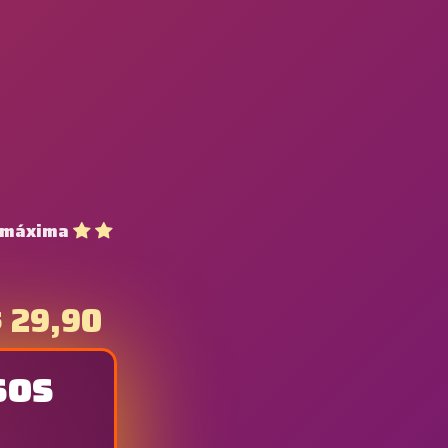
 máxima
 29,90
sos